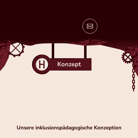
Zum
Inhalt
springen
Konzept
Unsere inklusionspädagogische Konzeption