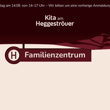
tag am 14.09. von 14–17 Uhr – Wir bitten um eine vorherige Anmeldung
Familienzentrum